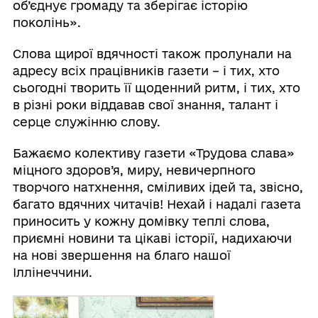
об’єднує громаду та зберігає історію
поколінь».
Слова щирої вдячності також пролунали на
адресу всіх працівників газети – і тих, хто
сьогодні творить її щоденний ритм, і тих, хто
в різні роки віддавав свої знання, талант і
серце служінню слову.
Бажаємо колективу газети «Трудова слава»
міцного здоров’я, миру, невичерпного
творчого натхнення, сміливих ідей та, звісно,
багато вдячних читачів! Нехай і надалі газета
приносить у кожну домівку теплі слова,
приємні новини та цікаві історії, надихаючи
на нові звершення на благо нашої
Іллінеччини.