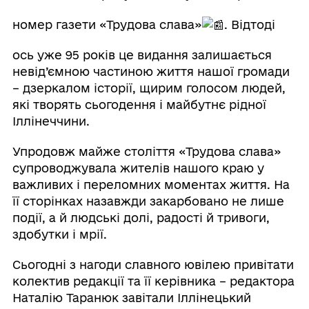
номер газети «Трудова слава»
. Відтоді
ось уже 95 років це видання залишається
невід’ємною частиною життя нашої громади
– дзеркалом історії, щирим голосом людей,
які творять сьогодення і майбутнє рідної
Іллінеччини.
Упродовж майже століття «Трудова слава»
супроводжувала жителів нашого краю у
важливих і переломних моментах життя. На
її сторінках назавжди закарбовано не лише
події, а й людські долі, радості й тривоги,
здобутки і мрії.
Сьогодні з нагоди славного ювілею привітати
колектив редакції та її керівника – редактора
Наталію Таранюк завітали Іллінецький