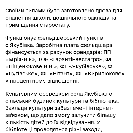
Своїми силами було заготовлено дрова для
опалення школи, дошкільного закладу та
приміщення старостату.
Функціонує фельдшерський пункт в
с.Якубівка. Заробітна плата фельдшера
фінансується за рахунок орендарів: ПП
«Мрія-Вік», ТОВ «Гарантінвестагро», ФГ
«Ліщенюкове В.В.», ФГ «Якубівське», ФГ
«Лугівське», ФГ «Вітант», ФГ «Кирилюкове»
у процентному відношенні.
Культурним осередком села Якубівка є
сільський будинок культури та бібліотека.
Заклади культури забезпечені інтернет-
зв’язком, що дало змогу залучити більшу
кількість дітей до їх відвідування. У
бібліотеці проводяться різні заходи,