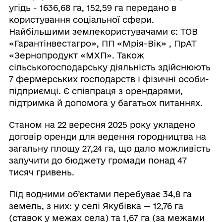
угідь - 1636,68 га, 152,59 га передано в
користування соціальної сфери.
Найбільшими землекористувачами є: ТОВ
«Гарантінвестагро», ПП «Мрія-Вік» , ПрАТ
«Зернопродукт «МХП». Також
сільськогосподарську діяльність здійснюють
7 фермерських господарств і фізичні особи-
підприємці. Є співпраця з орендарями,
підтримка й допомога у багатьох питаннях.
Станом на 22 вересня 2025 року укладено
договір оренди для ведення городництва на
загальну площу 27,24 га, що дало можливість
залучити до бюджету громади понад 47
тисяч гривень.
Під водними об’єктами перебуває 34,8 га
земель, з них: у селі Якубівка — 12,76 га
(ставок у межах села) та 1,67 га (за межами