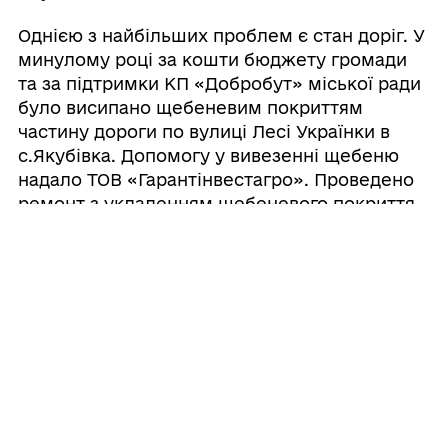
Однією з найбільших проблем є стан доріг. У
минулому році за кошти бюджету громади
та за підтримки КП «Добробут» міської ради
було висипано щебеневим покриттям
частину дороги по вулиці Лесі Українки в
с.Якубівка. Допомогу у вивезенні щебеню
надало ТОВ «Гарантінвестагро». Проведено
ремонт з укладенням щебеневого покриття
по вул. Молодіжна в с.Уланівка. Транспортні
послуги надало ПП «Мрія-Вік». Висипано
щебеневою сумішшю дорогу до Свято-
Троїцького храму Православної церкви
України в с.Якубівка. Транспортні послуги
надало ФГ «Ліщенюк». Зрізано аварійні
дерева на території церкви, допомогу в
проведенні даних робіт надало КП
«Добробут» міської ради.