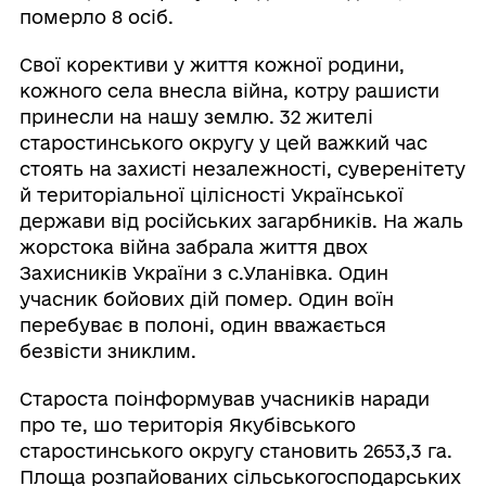
померло 8 осіб.
Свої корективи у життя кожної родини,
кожного села внесла війна, котру рашисти
принесли на нашу землю. 32 жителі
старостинського округу у цей важкий час
стоять на захисті незалежності, суверенітету
й територіальної цілісності Української
держави від російських загарбників. На жаль
жорстока війна забрала життя двох
Захисників України з с.Уланівка. Один
учасник бойових дій помер. Один воїн
перебуває в полоні, один вважається
безвісти зниклим.
Староста поінформував учасників наради
про те, шо територія Якубівського
старостинського округу становить 2653,3 га.
Площа розпайованих сільськогосподарських