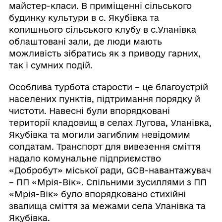
майстер-класи. В приміщенні сільського
будинку культури в с. Якубівка та
колишнього сільського клубу в с.Уланівка
облаштовані зали, де люди мають
можливість зібратись як з приводу гарних,
так і сумних подій.
Особлива турбота старости – це благоустрій
населених пунктів, підтримання порядку й
чистоти. Навесні були впорядковані
території кладовищ в селах Лугова, Уланівка,
Якубівка та могили загиблим невідомим
солдатам. Транспорт для вивезення сміття
надало комунальне підприємство
«Добробут» міської ради, GCB-навантажувач
– ПП «Мрія-Вік». Спільними зусиллями з ПП
«Мрія-Вік» було впорядковано стихійні
звалища сміття за межами села Уланівка та
Якубівка.