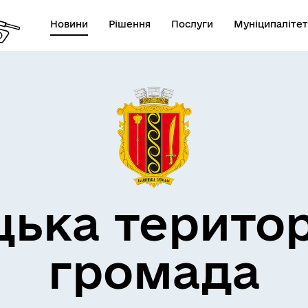
Новини
Рішення
Послуги
Муніципалітет
дерна політика
цька терито
громада