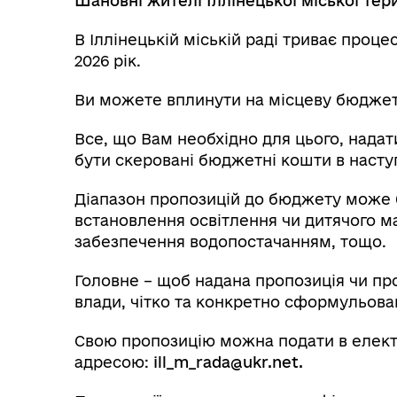
Шановні жителі Іллінецької міської тер
В Іллінецькій міській раді триває про
2026 рік.
Ви можете вплинути на місцеву бюджет
Все, що Вам необхідно для цього, нада
бути скеровані бюджетні кошти в насту
Діапазон пропозицій до бюджету може 
встановлення освітлення чи дитячого ма
забезпечення водопостачанням, тощо.
Головне – щоб надана пропозиція чи пр
влади, чітко та конкретно сформульован
Свою пропозицію можна подати в елект
адресою:
ill_m_rada@ukr.net
.