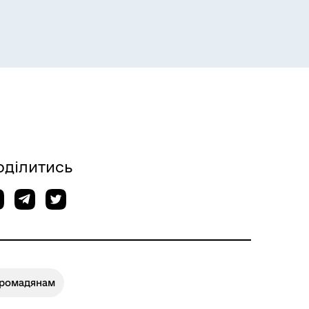
оділитись
Громадянам