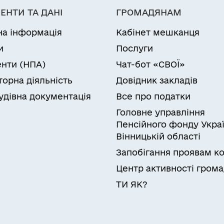
ЕНТИ ТА ДАНІ
ГРОМАДЯНАМ
на інформація
Кабінет мешканця
и
Послуги
нти (НПА)
Чат-бот «СВОЇ»
торна діяльність
Довідник закладів
удівна документація
Все про податки
Головне управління
Пенсійного фонду Украї
Вінницькій області
Запобігання проявам ко
Центр активності гром
ТИ ЯК?