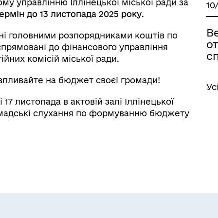
му управлінню Іллінецької міської ради за
10
ермін до 13 листопада 2025 року
.
В
вані головними розпорядниками коштів по
от
спрямовані до фінансового управління
с
ійних комісій міської ради.
впливайте на бюджет своєї громади!
Ус
17 листопада в актовій залі Іллінецької
ромадські слухання по формуванню бюджету