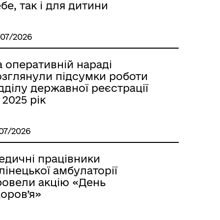
бе, так і для дитини
/07/2026
 оперативній нараді
озглянули підсумки роботи
дділу державної реєстрації
 2025 рік
/07/2026
едичні працівники
лінецької амбулаторії
ровели акцію «День
оров’я»