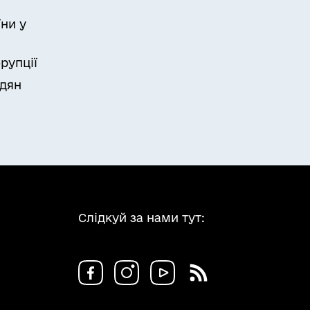
ни у
рупції
адян
Слідкуй за нами тут: