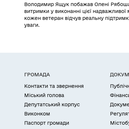
Володимир Ящук побажав Олені Рябошапк
витримки у виконанні цієї надважливої м
кожен ветеран відчув реальну підтримк
уваги.
ГРОМАДА
ДОКУМ
Контакти та звернення
Публіч
Міський голова
Фінанс
Депутатський корпус
Докуме
Виконком
Регуля
Паспорт громади
Містоб