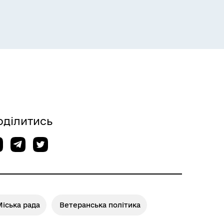
оділитись
іська рада
Ветеранська політика