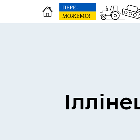
Виконком
Ген
Ілліне