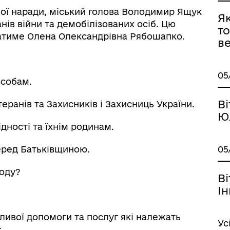
ної наради, міський голова Володимир Ящук
Я
нів війни та демобілізованих осіб. Цю
то
ватиме Олена Олександрівна Рябошапко.
ве
05
особам.
В
еранів та Захисників і Захисниць України.
Ю
дності та їхнім родинам.
05
перед Батьківщиною.
оду?
В
І
ивої допомоги та послуг які належать
Ус
;