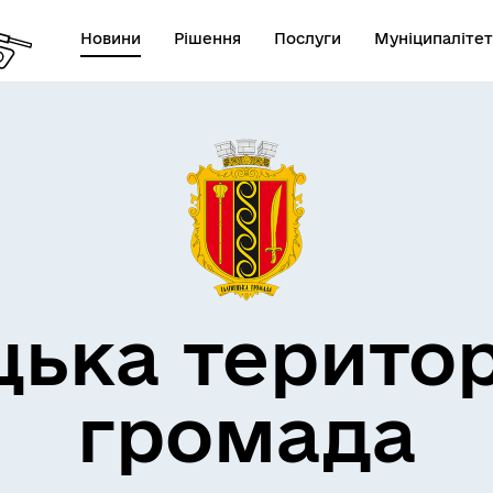
Новини
Рішення
Послуги
Муніципалітет
дерна політика
цька терито
громада