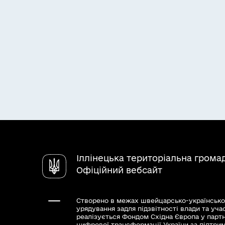
Іллінецька територіальна грома
Офіційний вебсайт
Створено в межах швейцарсько-українсько
урядування задля підзвітності влади та уча
реалізується Фондом Східна Європа у парт
цифрової трансформації України за підтри