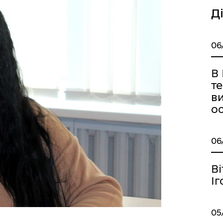
Д
06
В 
те
в
ос
06
В
Іг
05