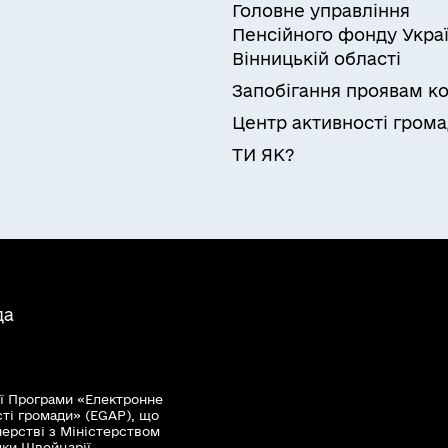
Головне управління
Пенсійного фонду Украї
Вінницькій області
Запобігання проявам ко
Центр активності гром
ТИ ЯК?
да
ї Програми «Електронне
сті громади» (EGAP), що
нерстві з Міністерством
мки Швейцарії.