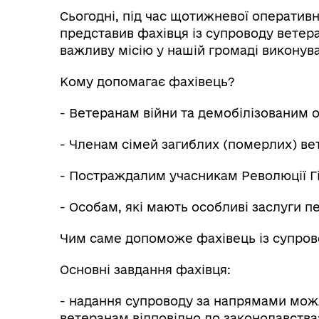
Сьогодні, під час щотижневої оператив
представив фахівця із супроводу ветера
важливу місію у нашій громаді викону
Кому допомагає фахівець?
- Ветеранам війни та демобілізованим 
- Членам сімей загиблих (померлих) вет
- Постраждалим учасникам Революції Гі
- Особам, які мають особливі заслуги 
Чим саме допоможе фахівець із супров
Основні завдання фахівця:
- надання супроводу за напрямами можл
ветеранам відповідно до законодавства