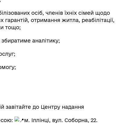
ілізованих осіб, членів їхніх сімей щодо
х гарантій, отримання житла, реабілітації,
и тощо;
 збиратиме аналітику;
ослуг;
омогу;
й завітайте до Центру надання
есою:
м. Іллінці, вул. Соборна, 22.