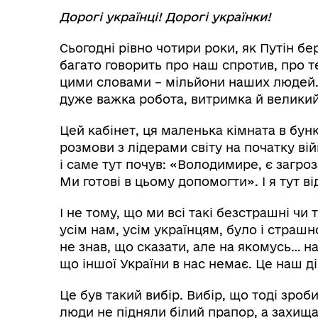
Дорогі українці! Дорогі українки!
Сьогодні рівно чотири роки, як Путін бер
багато говорить про наш спротив, про те
цими словами – мільйони наших людей. 
дуже важка робота, витримка й великий 
Цей кабінет, ця маленька кімната в бунк
розмови з лідерами світу на початку ві
і саме тут почув: «Володимире, є загро
Ми готові в цьому допомогти». І я тут ві
І не тому, що ми всі такі безстрашні чи т
усім нам, усім українцям, було і страшно,
не знав, що сказати, але на якомусь… н
що іншої України в нас немає. Це наш ді
Це був такий вибір. Вибір, що тоді зроб
люди не підняли білий прапор, а захища