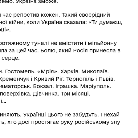
жемо. Україна зможе.
й час репостив кожен. Такий своєрідний
ї війни, коли Україна сказала: «Ти думаєш,
ці».
протяжному тунелі не вмістити і мільйонну
ла за цей час. Болю, який Росія принесла в
 серце.
и. Гостомель. «Мрія». Харків. Миколаїв.
ременчук і Кривий Ріг. Тернопіль і Львів.
раматорськ. Вокзал. Іграшка. Маріуполь.
оверхівка. Дівчинка. Три місяці.
ні…
няють. Українці цього не забудуть. І нехай
ть, хто досі простягає руку російському злу