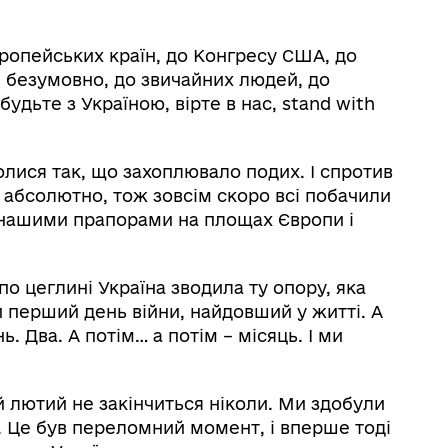
вропейських країн, до Конгресу США, до
й, безумовно, до звичайних людей, до
 будьте з Україною, вірте в нас, stand with
олися так, що захоплювало подих. І спротив
 абсолютно, тож зовсім скоро всі побачили
 нашими прапорами на площах Європи і
 по цеглині Україна зводила ту опору, яка
 перший день війни, найдовший у житті. А
ь. Два. А потім… а потім – місяць. І ми
ей лютий не закінчиться ніколи. Ми здобули
. Це був переломний момент, і вперше тоді