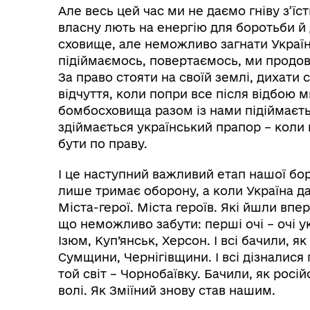
Але весь цей час ми не даємо гніву з’ї
власну лють на енергію для боротьби й
сховище, але неможливо загнати Украї
підіймаємось, повертаємось, ми продо
За право стояти на своїй землі, дихати с
відчуття, коли попри все після відбою м
бомбосховища разом із нами підіймаєтьс
здіймається український прапор – коли 
бути по праву.
І це наступний важливий етап нашої бор
лише тримає оборону, а коли Україна дає
Міста-герої. Міста героїв. Які йшли впе
що неможливо забути: перші очі – очі ук
Ізюм, Куп’янськ, Херсон. І всі бачили, як
Сумщини, Чернігівщини. І всі дізналися
той світ – Чорнобаївку. Бачили, як рос
волі. Як Зміїний знову став нашим.