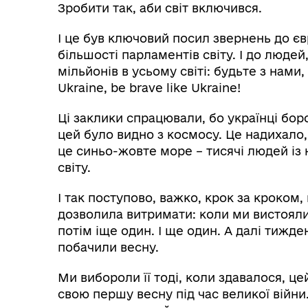
Зробити так, аби світ включився.
І це був ключовий посил звернень до є
більшості парламентів світу. І до люде
мільйонів в усьому світі: будьте з нами,
Ukraine, be brave like Ukraine!
Ці заклики спрацювали, бо українці бор
цей було видно з космосу. Це надихало,
це синьо-жовте море – тисячі людей із
світу.
І так поступово, важко, крок за кроком,
дозволила витримати: коли ми вистояли
потім іще один. І ще один. А далі тижден
побачили весну.
Ми вибороли її тоді, коли здавалося, ц
свою першу весну під час великої війни