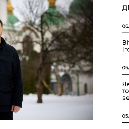
Д
06
В
Іг
05
Я
то
ве
05