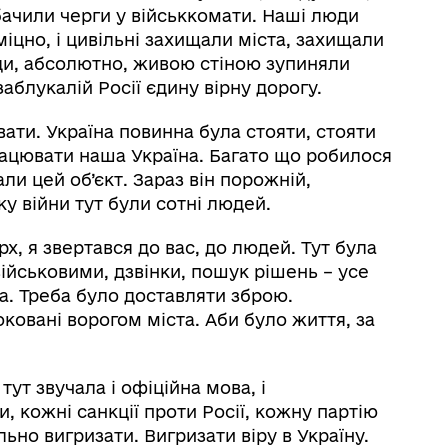
обачили черги у військкомати. Наші люди
 міцно, і цивільні захищали міста, захищали
люди, абсолютно, живою стіною зупиняли
заблукалій Росії єдину вірну дорогу.
вати. Україна повинна була стояти, стояти
рацювати наша Україна. Багато що робилося
ли цей об’єкт. Зараз він порожній,
ку війни тут були сотні людей.
рх, я звертався до вас, до людей. Тут була
ійськовими, дзвінки, пошук рішень – усе
ла. Треба було доставляти зброю.
оковані ворогом міста. Аби було життя, за
 тут звучала і офіційна мова, і
, кожні санкції проти Росії, кожну партію
ьно вигризати. Вигризати віру в Україну.