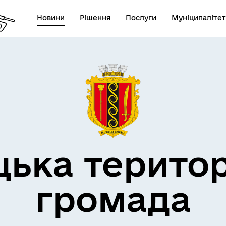
Новини
Рішення
Послуги
Муніципалітет
дерна політика
цька терито
громада