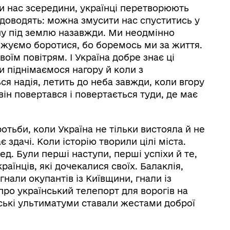
сти нас зсередини, українці перетворюють
 доводять: можна змусити нас спуститись у
ну під землю назавжди. Ми неодмінно
вжуємо боротися, бо боремось ми за життя.
воїм повітрям. І Україна добре знає ці
и піднімаємося нагору й коли з
я надія, летить до неба завжди, коли вгору
він повертався і повертається туди, де має
отьби, коли Україна не тільки вистояла й не
 здачі. Коли історію творили цілі міста.
ред. Були перші наступи, перші успіхи й те,
раїнців, які дочекалися своїх. Балаклія,
 гнали окупантів із Київщини, гнали із
 про український телепорт для ворогів на
ійські ультиматуми ставали жестами доброї