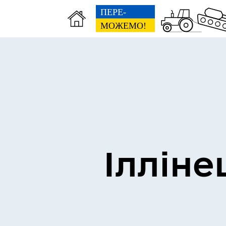
Виконком
Ген
Ілліне