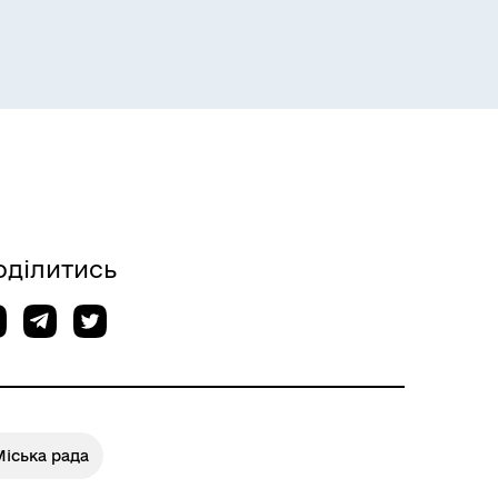
оділитись
іська рада