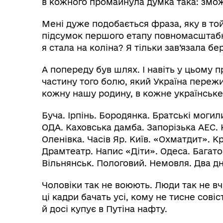
в кожного промайнула думка така: змо
Мені дуже подобається фраза, яку в то
підсумок першого етапу повномасштабно
я стала на коліна? Я тільки зав’язала бер
А попереду був шлях. І навіть у цьому 
частину того болю, який Україна пережи
кожну нашу родину, в кожне українське
Буча. Ірпінь. Бородянка. Братські могил
ОДА. Каховська дамба. Запорізька АЕС. К
Оленівка. Часів Яр. Київ. «Охматдит». К
Драмтеатр. Напис «Діти». Одеса. Багатоп
Вільнянськ. Пологовий. Немовля. Два д
Чоловіки так не воюють. Люди так не вчи
ці кадри бачать усі, кому не тисне совіс
й досі купує в Путіна нафту.