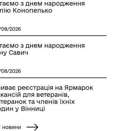
ітаємо з днем народження
лію Конопелько
/08/2026
ітаємо з днем народження
нну Савич
/08/2026
риває реєстрація на Ярмарок
кансій для ветеранів,
теранок та членів їхніх
дин у Вінниці
і новини