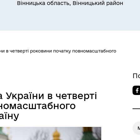
Вінницька область, Вінницький район
ни в четверті роковини початку повномасштабного
П
України в четверті
вномасштабного
аїну
М