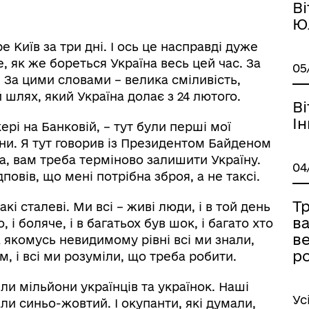
В
Ю
е Київ за три дні. І ось це насправді дуже
, як же бореться Україна весь цей час. За
05
За цими словами – велика сміливість,
шлях, який Україна долає з 24 лютого.
В
І
ері на Банковій, – тут були перші мої
йни. Я тут говорив із Президентом Байденом
за, вам треба терміново залишити Україну.
04
дповів, що мені потрібна зброя, а не таксі.
Т
акі сталеві. Ми всі – живі люди, і в той день
ва
 і боляче, і в багатьох був шок, і багато хто
ве
а якомусь невидимому рівні всі ми знали,
ро
м, і всі ми розуміли, що треба робити.
или мільйони українців та українок. Наші
Ус
ли синьо-жовтий. І окупанти, які думали,