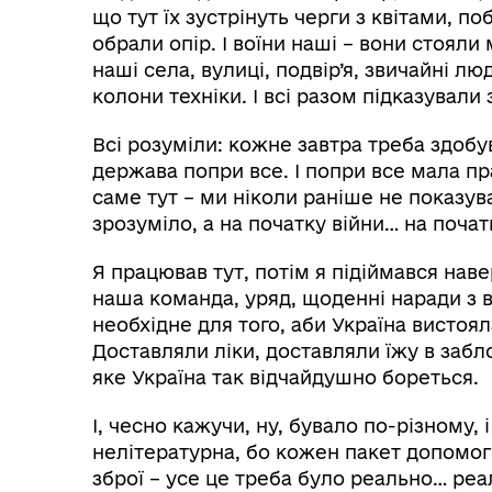
що тут їх зустрінуть черги з квітами, п
обрали опір. І воїни наші – вони стояли
наші села, вулиці, подвір’я, звичайні 
колони техніки. І всі разом підказували 
Всі розуміли: кожне завтра треба здобу
держава попри все. І попри все мала п
саме тут – ми ніколи раніше не показува
зрозуміло, а на початку війни… на почат
Я працював тут, потім я підіймався наве
наша команда, уряд, щоденні наради з в
необхідне для того, аби Україна вистоя
Доставляли ліки, доставляли їжу в забл
яке Україна так відчайдушно бореться.
І, чесно кажучи, ну, бувало по-різному, і
нелітературна, бо кожен пакет допомоги
зброї – усе це треба було реально… реал