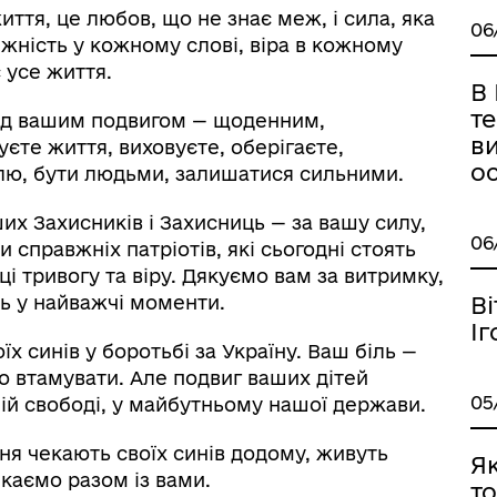
ття, це любов, що не знає меж, і сила, яка
06
іжність у кожному слові, віра в кожному
с усе життя.
В 
те
ед вашим подвигом — щоденним,
в
єте життя, виховуєте, оберігаєте,
ос
лю, бути людьми, залишатися сильними.
их Захисників і Захисниць — за вашу силу,
06
 справжніх патріотів, які сьогодні стоять
ці тривогу та віру. Дякуємо вам за витримку,
В
іть у найважчі моменти.
Іг
їх синів у боротьбі за Україну. Ваш біль —
го втамувати. Але подвиг ваших дітей
05
шій свободі, у майбутньому нашої держави.
ня чекають своїх синів додому, живуть
Я
екаємо разом із вами.
то