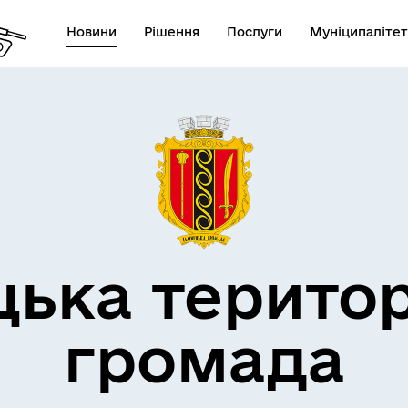
Новини
Рішення
Послуги
Муніципалітет
дерна політика
цька терито
громада