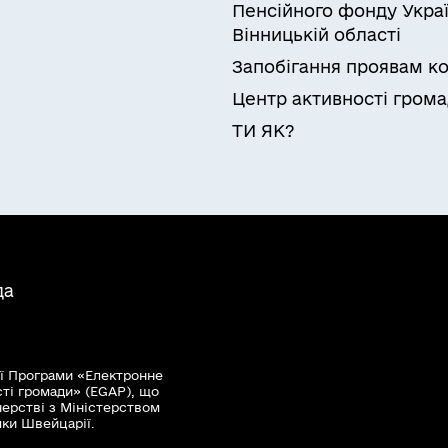
Пенсійного фонду Украї
Вінницькій області
Запобігання проявам ко
Центр активності гром
ТИ ЯК?
да
ї Програми «Електронне
сті громади» (EGAP), що
нерстві з Міністерством
мки Швейцарії.