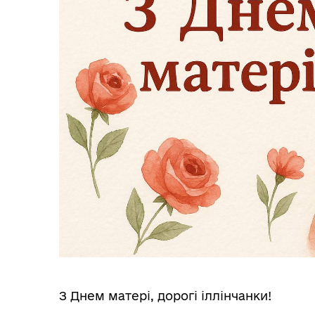
З Днем матері, дорогі іллінчанки!