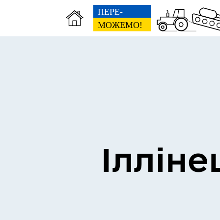
Виконком
Ген
Ілліне