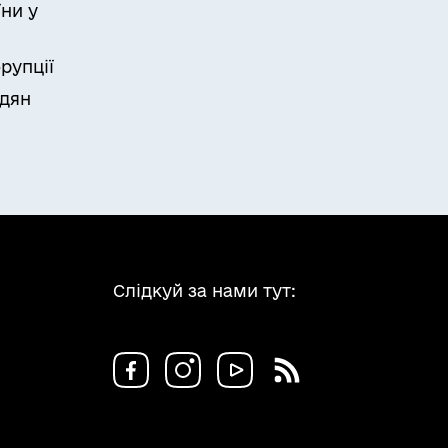
ни у
рупції
адян
Слідкуй за нами тут: