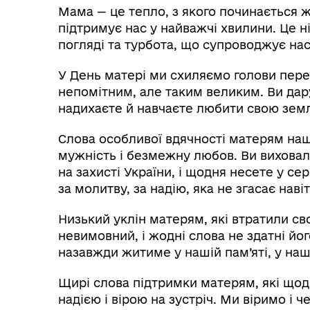
Мама — це тепло, з якого починається жи
підтримує нас у найважчі хвилини. Це н
погляді та турбота, що супроводжує на
У День матері ми схиляємо голови пер
непомітним, але таким великим. Ви дару
надихаєте й навчаєте любити свою зем
Слова особливої вдячності матерям наш
мужність і безмежну любов. Ви виховали
на захисті України, і щодня несете у сер
за молитву, за надію, яка не згасає нав
Низький уклін матерям, які втратили сво
невимовний, і жодні слова не здатні йо
назавжди житиме у нашій пам’яті, у на
Щирі слова підтримки матерям, які щод
надією і вірою на зустріч. Ми віримо і ч