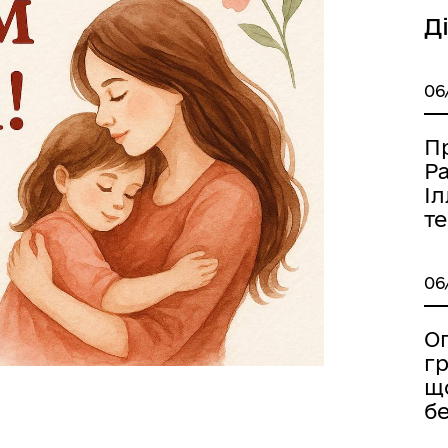
Д
06
П
Ра
Іл
т
06
О
г
щ
б