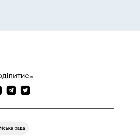
оділитись
іська рада