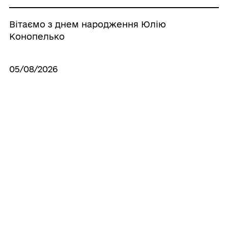
Вітаємо з днем народження Юлію
Конопелько
05/08/2026
Вітаємо з днем народження Інну Савич
Усі новини
ГРОМАДА
Контакти та звернення
ДОКУМЕНТИ ТА ДАНІ
Міський голова
Публічна інформація