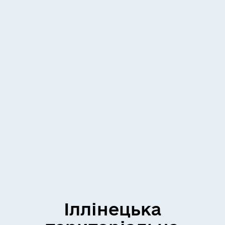
Іллінецька