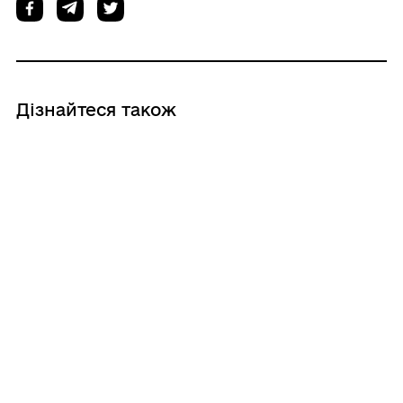
Дізнайтеся також
13/07/2026
Команда Іллінецького ліцею №3 —
учасники IV Українського INTITA
Hackathon 2026
30/06/2026
Випуск – 2026: покоління, що дорослішає
швидше