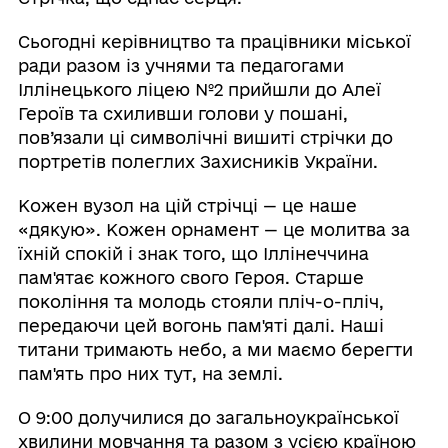
Сьогодні керівництво та працівники міської
ради разом із учнями та педагогами
Іллінецького ліцею №2 прийшли до Алеї
Героїв та схиливши голови у пошані,
пов’язали ці символічні вишиті стрічки до
портретів полеглих Захисників України.
Кожен вузол на цій стрічці — це наше
«дякую». Кожен орнамент — це молитва за
їхній спокій і знак того, що Іллінеччина
пам'ятає кожного свого Героя. Старше
покоління та молодь стояли пліч-о-пліч,
передаючи цей вогонь пам'яті далі. Наші
титани тримають небо, а ми маємо берегти
пам'ять про них тут, на землі.
О 9:00 долучилися до загальноукраїнської
хвилини мовчання та разом з усією країною