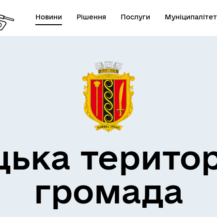
Новини
Рішення
Послуги
Муніципалітет
дерна політика
цька терито
громада