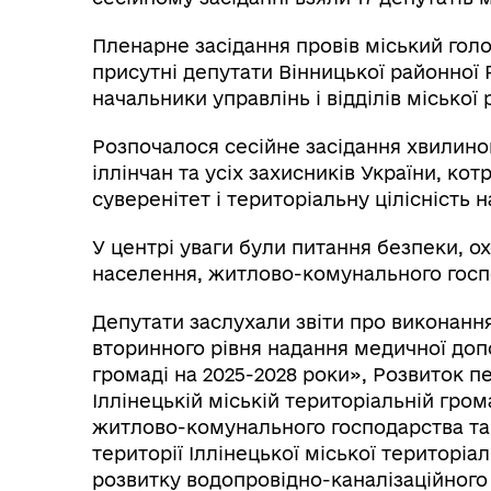
Пленарне засідання провів міський гол
присутні депутати Вінницької районної 
начальники управлінь і відділів місько
Розпочалося сесійне засідання хвилино
іллінчан та усіх захисників України, ко
суверенітет і територіальну цілісність 
У центрі уваги були питання безпеки, о
населення, житлово-комунального госпо
Депутати заслухали звіти про виконан
вторинного рівня надання медичної допо
громаді на 2025-2028 роки», Розвиток п
Іллінецькій міській територіальній гро
житлово-комунального господарства та
території Іллінецької міської територіа
розвитку водопровідно-каналізаційного 