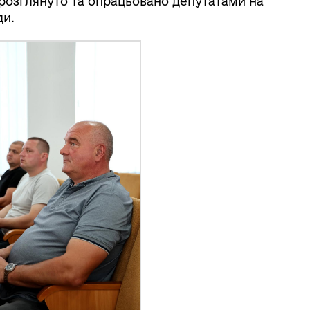
розглянуто та опрацьовано депутатами на
ди.