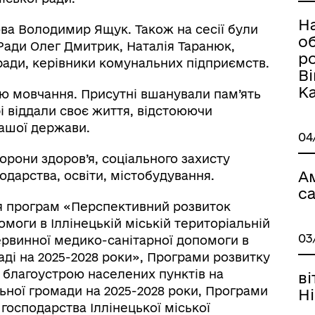
На
ова Володимир Ящук. Також на сесії були
о
Ради Олег Дмитрик, Наталія Таранюк,
ро
ї ради, керівники комунальних підприємств.
В
К
ю мовчання. Присутні вшанували пам’ять
трі віддали своє життя, відстоюючи
нашої держави.
04
хорони здоров’я, соціального захисту
А
дарства, освіти, містобудування.
са
ня програм «Перспективний розвиток
моги в Іллінецькій міській територіальній
03
ервинної медико-санітарної допомоги в
маді на 2025-2028 роки», Програми розвитку
 благоустрою населених пунктів на
в
льної громади на 2025-2028 роки, Програми
Н
господарства Іллінецької міської