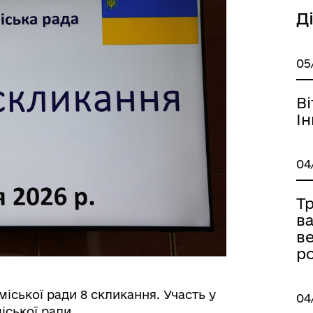
Д
05
В
І
04
Т
ва
ве
ро
 міської ради 8 скликання. Участь у
04
іської ради.