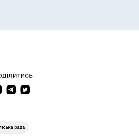
оділитись
іська рада