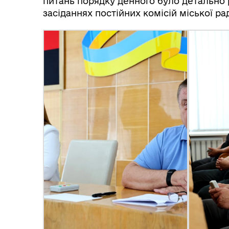
питань порядку денного було детально 
засіданнях постійних комісій міської ра