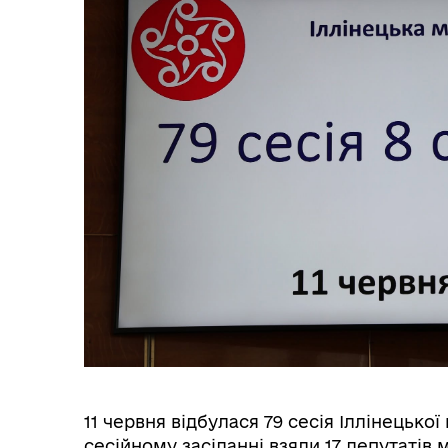
11 червня відбулася 79 сесія Іллінецької
сесійному засіданні взяли 17 депутатів м