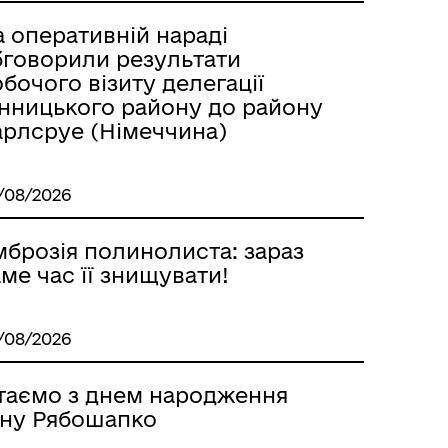
 оперативній нараді
бговорили результати
бочого візиту делегації
інницького району до району
арлсруе (Німеччина)
/08/2026
мброзія полинолиста: зараз
ме час її знищувати!
/08/2026
ітаємо з днем народження
іну Рябошапко