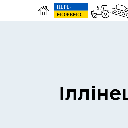
Виконком
Ген
Ілліне