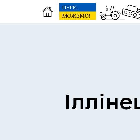
Виконком
Ген
Ілліне