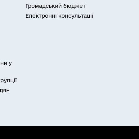
Громадський бюджет
Електронні консультації
ни у
рупції
адян