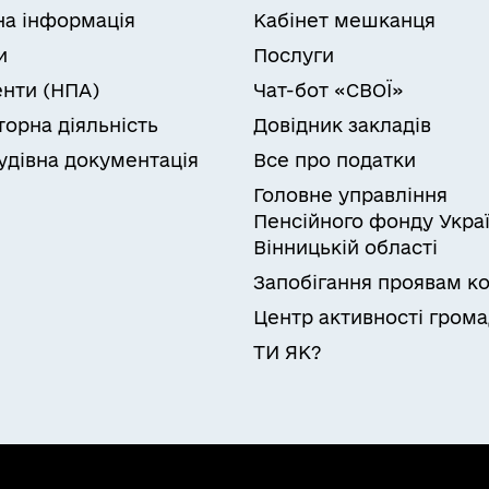
на інформація
Кабінет мешканця
и
Послуги
нти (НПА)
Чат-бот «СВОЇ»
торна діяльність
Довідник закладів
удівна документація
Все про податки
Головне управління
Пенсійного фонду Украї
Вінницькій області
Запобігання проявам ко
Центр активності гром
ТИ ЯК?