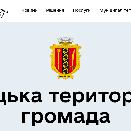
Новини
Рішення
Послуги
Муніципалітет
дерна політика
цька терито
громада