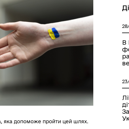
Д
28
В 
ф
ра
ве
23
Лі
д
За
У
а, яка допоможе пройти цей шлях.