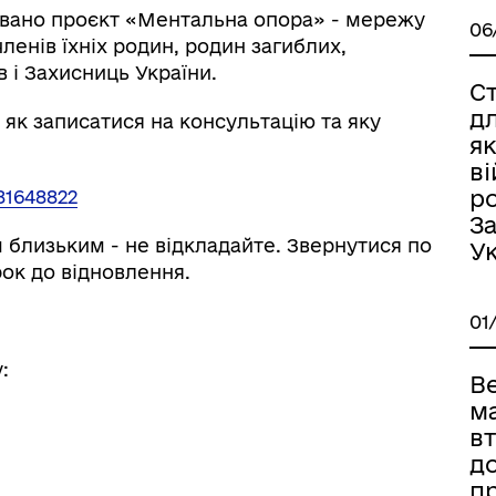
ковано проєкт «Ментальна опора» - мережу
06
ленів їхніх родин, родин загиблих,
 і Захисниць України.
С
дл
 як записатися на консультацію та яку
як
ві
р
81648822
За
близьким - не відкладайте. Звернутися по
Ук
ок до відновлення.
01
:
Ве
м
в
до
пр