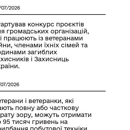
/07/2026
тартував конкурс проєктів
я громадських організацій,
і працюють із ветеранами
йни, членами їхніх сімей та
одинами загиблих
хисників і Захисниць
раїни.
/07/2026
терани і ветеранки, які
ають повну або часткову
трату зору, можуть отримати
 95 тисяч гривень на
идбання побутової техніки