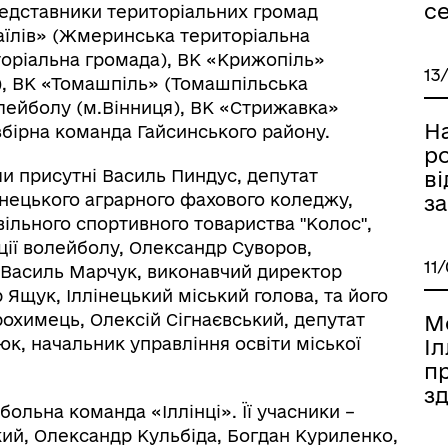
се
представники територіальних громад
раїлів» (Жмеринська територіальна
иторіальна громада), ВК «Крижопіль»
13
), ВК «Томашпіль» (Томашпільська
лейболу (м.Вінниця), ВК «Стрижавка»
На
збірна команда Гайсинського району.
р
ли присутні Василь Пиндус, депутат
ві
інецького аграрного фахового коледжу,
за
вільного спортивного товариства "Колос",
ії волейболу, Олександр Суворов,
11
, Василь Марчук, виконавчий директор
 Ящук, Іллінецький міський голова, та його
охимець, Олексій Сігнаєвський, депутат
М
юк, начальник управління освіти міської
Іл
п
зд
ольна команда «Іллінці». Її учасники –
й, Олександр Кульбіда, Богдан Куриленко,