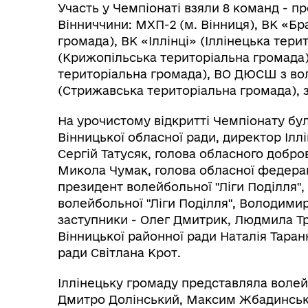
Участь у Чемпіонаті взяли 8 команд - 
Вінниччини: МХП-2 (м. Вінниця), ВК «Б
громада), ВК «Іллінці» (Іллінецька тер
(Крижопільська територіальна громада
територіальна громада), ВО ДЮСШ з во
(Стрижавська територіальна громада), 
На урочистому відкритті Чемпіонату бу
Вінницької обласної ради, директор Ілл
Сергій Татусяк, голова обласного добро
Микола Чумак, голова обласної федерац
президент волейбольної "Ліги Поділля"
волейбольної "Ліги Поділля", Володимир
заступники - Олег Дмитрик, Людмила Тр
Вінницької районної ради Наталія Таран
ради Світлана Крот.
Іллінецьку громаду представляла волейб
Дмитро Долінський, Максим Жбадинськи