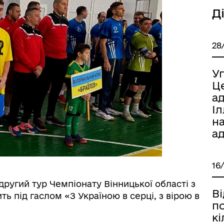
Д
28
Уп
Ц
а
Іл
н
а
16
 другий тур Чемпіонату Вінницької області з
Ві
ь під гаслом «З Україною в серці, з вірою в
п
кі