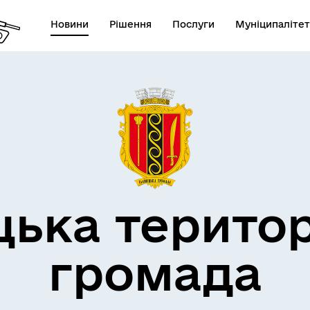
Новини
Рішення
Послуги
Муніципалітет
дерна політика
цька терито
громада