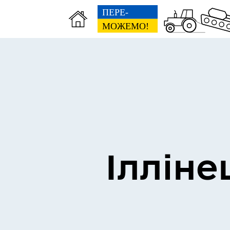
Виконком
Ген
Ілліне