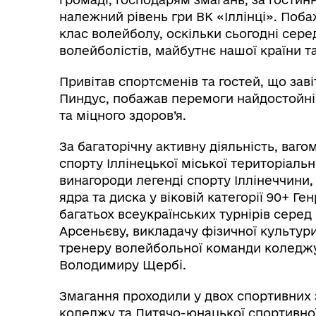
належний рівень гри ВК «Іллінці». Поб
клас волейболу, оскільки сьогодні сере
волейболістів,
майбутнє нашої країни т
Привітав спортсменів та гостей, що заві
Пиндус, побажав перемоги найдостойніш
та міцного здоров’я.
За багаторічну активну діяльність, ваго
спорту Іллінецької міської територіаль
винагороди легенді спорту Іллінеччини,
ядра та диска у віковій категорії 90+ Ге
багатьох всеукраїнських турнірів серед
Арсеньєву, викладачу фізичної культур
тренеру волейбольної команди коледжу 
Володимиру Щербі.
Змагання проходили у двох спортивних 
коледжу та Дитячо-юнацької спортивно