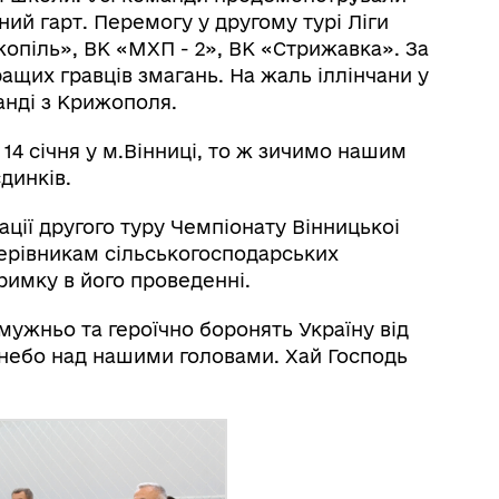
ний гарт. Перемогу у другому турі Ліги
жопіль», ВК «МХП - 2», ВК «Стрижавка». За
ащих гравців змагань. На жаль іллінчани у
нді з Крижополя.
 14 січня у м.Вінниці, то ж зичимо нашим
динків.
ації другого туру Чемпіонату Вінницькоі
керівникам сільськогосподарських
римку в його проведенні.
мужньо та героїчно боронять Україну від
 небо над нашими головами. Хай Господь