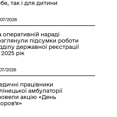
бе, так і для дитини
/07/2026
 оперативній нараді
озглянули підсумки роботи
дділу державної реєстрації
 2025 рік
/07/2026
едичні працівники
лінецької амбулаторії
ровели акцію «День
оров’я»