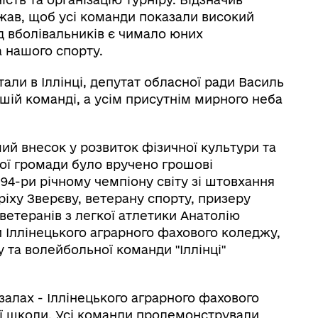
ажав, щоб усі команди показали високий
д вболівальників є чимало юних
а нашого спорту.
тали в Іллінці, депутат обласної ради Василь
ій команді, а усім присутнім мирного неба
мий внесок у розвиток фізичної культури та
ної громади було вручено грошові
 94-ри річному чемпіону світу зі штовхання
нріху Зверєву, ветерану спорту, призеру
 ветеранів з легкої атлетики Анатолію
и Іллінецького аграрного фахового коледжу,
та волейбольної команди "Іллінці"
залах - Іллінецького аграрного фахового
ї школи. Усі команди продемонстрували