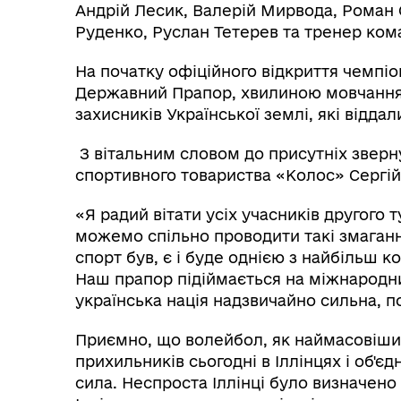
Андрій Лесик, Валерій Мирвода, Роман 
Руденко, Руслан Тетерев та тренер ко
На початку офіційного відкриття чемпіо
Державний Прапор, хвилиною мовчання 
захисників Української землі, які відда
З вітальним словом до присутніх зверн
спортивного товариства «Колос» Сергій
«Я радий вітати усіх учасників другого 
можемо спільно проводити такі змаганн
спорт був, є і буде однією з найбільш 
Наш прапор підіймається на міжнародни
українська нація надзвичайно сильна, п
Приємно, що волейбол, як наймасовіший 
прихильників сьогодні в Іллінцях і об'є
сила. Неспроста Іллінці було визначен