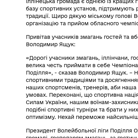
Іллінецька громада є однією із кращих 
базу спортивних установ, підтримують 
традиції. Щиро дякую міському голові 
організацію та прийом обласного чемпі
Привітав учасників змагань гостей та в
Володимир Ящук:
«Дорогі учасники змагань, іллінчани, го
велика честь приймати в себе Чемпіонат
Поділля», - сказав Володимир Ящук. – 
спортивними традиціями та досягнення
наших спортсменів, тренерів, аби наша
умовах. Переконані, що спортивна наці
Силам України, нашим воїнам-захисник
подібні спортивні турніри та брати у ни
оптимізму. Нехай переможе найсильніша
Президент Волейбольної ліги Поділля О
громаді, господарям змагань, за гостинн