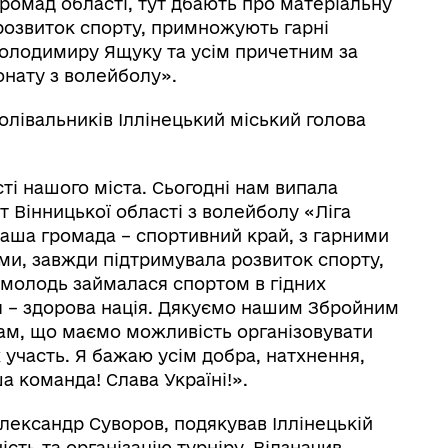
громад області, тут дбають про матеріальну
розвиток спорту, примножують гарні
Володимиру Ящуку та усім причетним за
онату з волейболу».
болівальників Іллінецький міський голова
сті нашого міста. Сьогодні нам випала
 Вінницької області з волейболу «Ліга
Наша громада – спортивний край, з гарними
ми, завжди підтримувала розвиток спорту,
 молодь займалася спортом в гідних
я – здорова нація. Дякуємо нашим Збройним
ам, що маємо можливість організовувати
х участь. Я бажаю усім добра, натхнення,
 команда! Слава Україні!».
лександр Суворов, подякував Іллінецькій
ість та організацію турніру. Відзначив