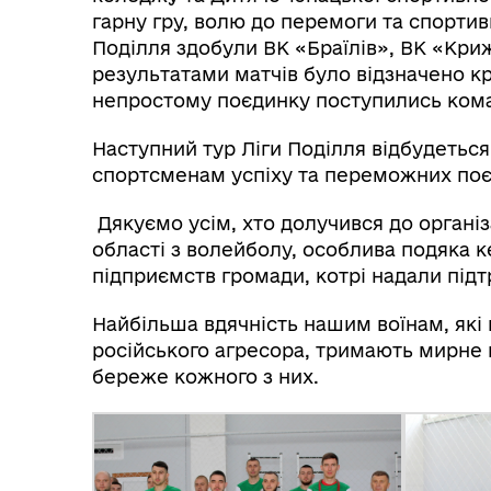
гарну гру, волю до перемоги та спортив
Поділля здобули ВК «Браїлів», ВК «Кри
результатами матчів було відзначено кр
непростому поєдинку поступились кома
Наступний тур Ліги Поділля відбудеться
спортсменам успіху та переможних поє
Дякуємо усім, хто долучився до організ
області з волейболу, особлива подяка 
підприємств громади, котрі надали підт
Найбільша вдячність нашим воїнам, які 
російського агресора, тримають мирне
береже кожного з них.