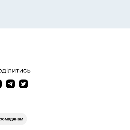
оділитись
Громадянам