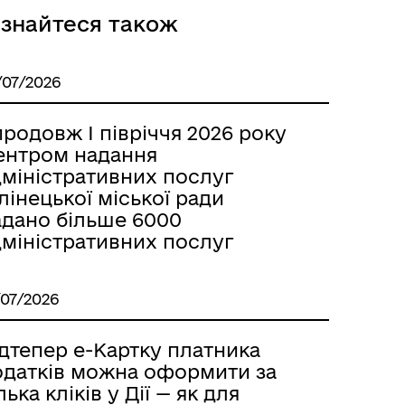
ізнайтеся також
/07/2026
родовж І півріччя 2026 року
ентром надання
дміністративних послуг
лінецької міської ради
адано більше 6000
дміністративних послуг
/07/2026
дтепер е-Картку платника
одатків можна оформити за
лька кліків у Дії — як для