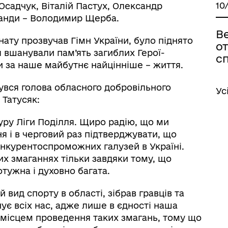
10
Осадчук, Віталій Пастух, Олександр
манди – Володимир Щерба.
В
нату прозвучав Гімн України, було піднято
от
вшанували пам’ять загиблих Герої-
с
ли за наше майбутнє найцінніше – життя.
увся голова обласного добровільного
Ус
 Татусяк:
туру Ліги Поділля. Щиро радію, що ми
я і в черговий раз підтверджувати, що
конкурентоспроможних галузей в Україні.
х змаганнях тільки завдяки тому, що
отужна і духовно багата.
вид спорту в області, зібрав гравців та
днує всіх нас, адже лише в єдності наша
о місцем проведення таких змагань, тому що