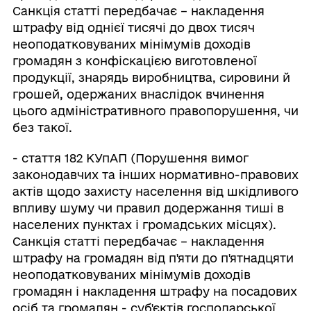
Санкція статті передбачає – накладення
штрафу від однієї тисячі до двох тисяч
неоподатковуваних мінімумів доходів
громадян з конфіскацією виготовленої
продукції, знарядь виробництва, сировини й
грошей, одержаних внаслідок вчинення
цього адміністративного правопорушення, чи
без такої.
- стаття 182 КУпАП (Порушення вимог
законодавчих та інших нормативно-правових
актів щодо захисту населення від шкідливого
впливу шуму чи правил додержання тиші в
населених пунктах і громадських місцях).
Санкція статті передбачає – накладення
штрафу на громадян від п'яти до п'ятнадцяти
неоподатковуваних мінімумів доходів
громадян і накладення штрафу на посадових
осіб та громадян - суб'єктів господарської