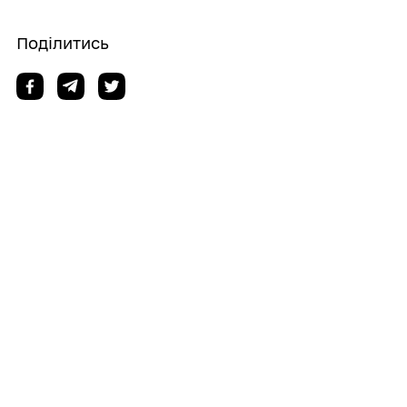
Поділитись
Дізнайтеся також
28/07/2026
Упродовж І півріччя 2026 року Центром
надання адміністративних послуг
Іллінецької міської ради надано більше
6000 адміністративних послуг