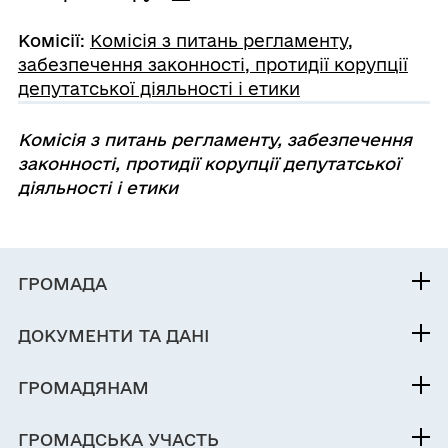
Комісії
:
Комісія з питань регламенту,
забезпечення законності, протидії корупції
депутатської діяльності і етики
Комісія з питань регламенту, забезпечення
законності, протидії корупції депутатської
діяльності
і етики
ГРОМАДА
Контакти та звернення
ДОКУМЕНТИ ТА ДАНІ
Міський голова
Публічна інформація
Депутатський корпус
ГРОМАДЯНАМ
Фінанси
Виконком
Кабінет мешканця
Документи (НПА)
ГРОМАДСЬКА УЧАСТЬ