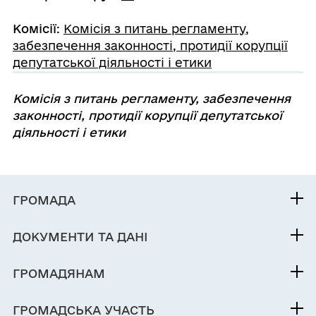
Комісії
:
Комісія з питань регламенту,
забезпечення законності, протидії корупції
депутатської діяльності і етики
Комісія з питань регламенту, забезпечення
законності, протидії корупції депутатської
діяльності
і етики
ГРОМАДА
Контакти та звернення
ДОКУМЕНТИ ТА ДАНІ
Міський голова
Публічна інформація
Депутатський корпус
ГРОМАДЯНАМ
Фінанси
Виконком
Кабінет мешканця
Документи (НПА)
ГРОМАДСЬКА УЧАСТЬ