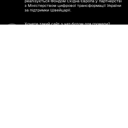
реалізується Фондом Східна Європа у партнерстві
ТИ ЯК?
з Міністерством цифрової трансформації України
за підтримки Швейцарії.
Хочете такий сайт з чат-ботом для громади?
Весь контент доступний за ліцензією Creative
Commons Attribution 4.0 International license,
якщо не зазначено інше.
Слідкуй за нами тут:
Наша громада у смартфоні: