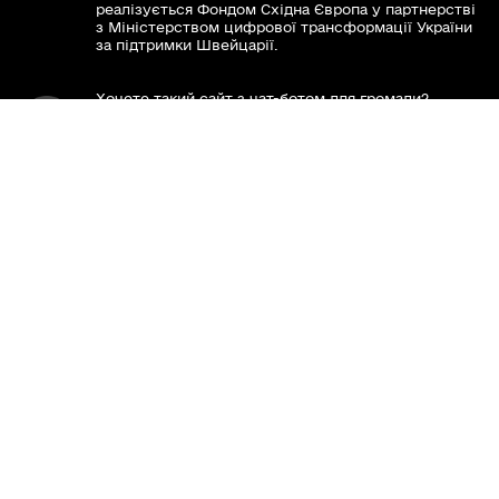
реалізується Фондом Східна Європа у партнерстві
ТИ ЯК?
з Міністерством цифрової трансформації України
за підтримки Швейцарії.
Хочете такий сайт з чат-ботом для громади?
Весь контент доступний за ліцензією Creative
Commons Attribution 4.0 International license,
якщо не зазначено інше.
Слідкуй за нами тут:
Наша громада у смартфоні: