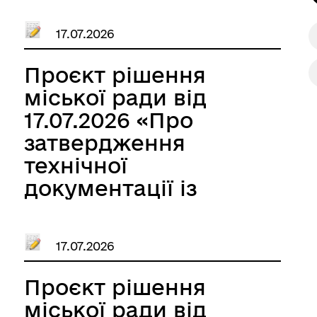
земельних ділянок в
17.07.2026
оренду Годованюк
Тетяні Михайлівні»
Проєкт рішення
міської ради від
17.07.2026 «Про
затвердження
технічної
документації із
землеустрою щодо
встановлення
17.07.2026
(відновлення) меж
земельної ділянки в
Проєкт рішення
натурі (на
міської ради від