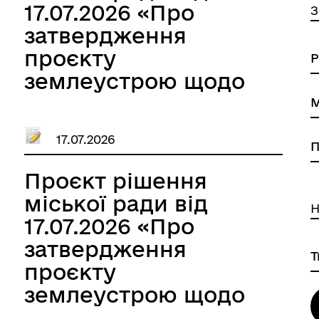
17.07.2026 «Про
З
затвердження
проєкту
землеустрою щодо
відведення
земельної ділянки в
17.07.2026
оренду Гончаровій
Наталії Леонідівні»
Проєкт рішення
міської ради від
Н
17.07.2026 «Про
затвердження
проєкту
землеустрою щодо
відведення