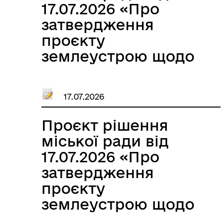
17.07.2026 «Про
затвердження
проєкту
землеустрою щодо
відведення
земельної ділянки в
17.07.2026
оренду Загородній
Анастасії
Проєкт рішення
Олександрівні»
міської ради від
17.07.2026 «Про
затвердження
проєкту
землеустрою щодо
відведення