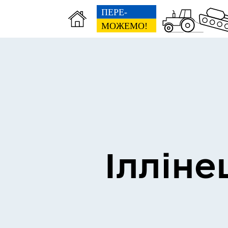
Виконком
Ген
Ілліне