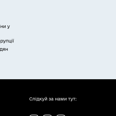
ни у
рупції
адян
Слідкуй за нами тут: