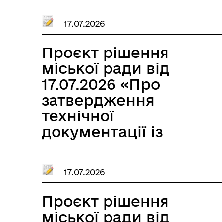
земельних ділянок в
17.07.2026
оренду Годованюку
Валерію
Проєкт рішення
Михайловичу»
міської ради від
17.07.2026 «Про
затвердження
технічної
документації із
землеустрою щодо
встановлення
17.07.2026
(відновлення) меж
земельної ділянки в
Проєкт рішення
натурі (на
міської ради від