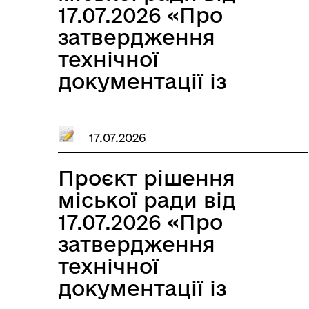
місцевості) та
17.07.2026 «Про
безоплатну
затвердження
передачу у
технічної
власність земельної
документації із
ділянки Петраш
землеустрою щодо
Тетяні Олексіївні»
встановлення
17.07.2026
(відновлення) меж
земельної ділянки в
Проєкт рішення
натурі (на
міської ради від
місцевості) та
17.07.2026 «Про
безоплатну
затвердження
передачу у
технічної
власність земельної
документації із
ділянки Трофімовій