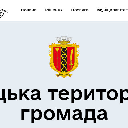
Новини
Рішення
Послуги
Муніципалітет
дерна політика
цька терито
громада