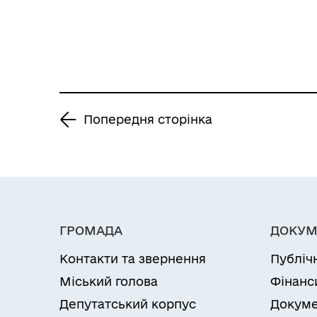
землеустрою щодо
Надії Василівні»
встановлення
(відновлення) меж
земельної ділянки в
натурі (на
місцевості) та
Попередня сторінка
безоплатну
передачу у
власність земельної
ділянки Яворській
Марії Михайлівні»
ГРОМАДА
ДОКУМ
Контакти та звернення
Публіч
Міський голова
Фінанс
Депутатський корпус
Докуме