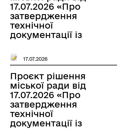
місцевості) та
17.07.2026 «Про
безоплатну
затвердження
передачу у
технічної
власність земельної
документації із
ділянки Павловій
землеустрою щодо
Галині Євдокимівні»
встановлення
17.07.2026
(відновлення) меж
земельної ділянки в
Проєкт рішення
натурі (на
міської ради від
місцевості) та
17.07.2026 «Про
безоплатну
затвердження
передачу у
технічної
власність земельної
документації із
ділянки Брижаку