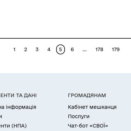
землеустрою щодо
Василю Івановичу»
встановлення
(відновлення) меж
земельної ділянки в
натурі (на
місцевості) та
1
2
3
4
5
6
...
178
179
безоплатну
передачу у
власність земельної
ділянки Гушулею
Сергію
ЕНТИ ТА ДАНІ
ГРОМАДЯНАМ
Васильовичу»
на інформація
Кабінет мешканця
и
Послуги
нти (НПА)
Чат-бот «СВОЇ»