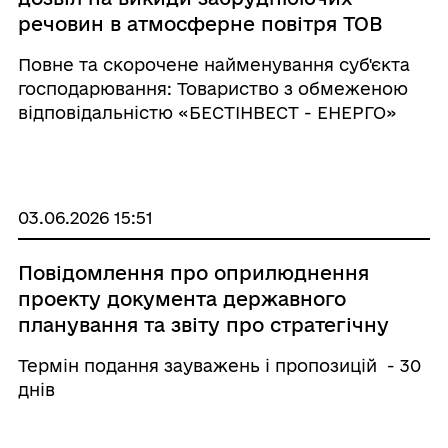
речовин в атмосферне повітря ТОВ
«Бестінвест-енерго»
Повне та скорочене найменування суб'єкта
господарювання: Товариство з обмеженою
відповідальністю «БЕСТІНВЕСТ - ЕНЕРГО»
(скорочено ТОВ «БЕСТІНВЕСТ – ЕНЕРГО»).
Ідентифікаційний код юридичної особи в
ЄДРПОУ: 35213221 інформу ...
03.06.2026 15:51
Повідомлення про оприлюднення
проекту документа державного
планування та звіту про стратегічну
екологічну оцінку
Термін подання зауважень і пропозицій - 30
днів