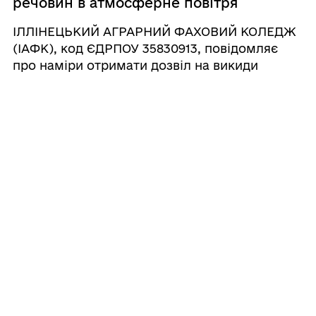
речовин в атмосферне повітря
стаціонарними джерелами
ІЛЛІНЕЦЬКИЙ АГРАРНИЙ ФАХОВИЙ КОЛЕДЖ
(ІАФК), код ЄДРПОУ 35830913, повідомляє
про наміри отримати дозвіл на викиди
забруднюючих речовин в атмосферне
повітря стаціонарними джерелами.
Юридична адреса: 22700, Вінницька обл.,
Вінницький р-н, м.Іллінці, вул. Сту ...
22.12.2025 11:36
ТОВ «Іллінціагромаш» повідомляє
про зміну тарифів на послуги з
централізованого водопостачання
Шановні споживачі послуг водопостачання
ТОВ «Іллінціагромаш», жителі вул. Б.
Хмельницького буд. 77, 79, 81, вул. Заремби
Юрія буд. 50, 59. ТОВ «Іллінціагромаш»
повідомляє, що з 01.01.2026 року, діє