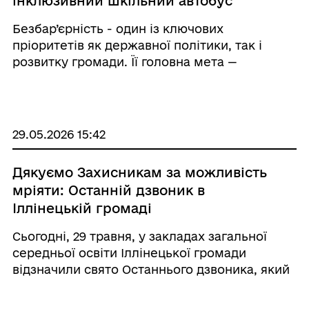
інклюзивний шкільний автобус
Безбар’єрність - один із ключових
пріоритетів як державної політики, так і
розвитку громади. Її головна мета —
забезпечення рівного доступу, комфорту та
незалежності для кожної людини, зокрема
для всіх учасників освітнього процесу.
Сьогодні ...
29.05.2026 15:42
Дякуємо Захисникам за можливість
мріяти: Останній дзвоник в
Іллінецькій громаді
Сьогодні, 29 травня, у закладах загальної
середньої освіти Іллінецької громади
відзначили свято Останнього дзвоника, який
цьогоріч знову пролунав в умовах
випробувань, але з вірою в мирне завтра. Це