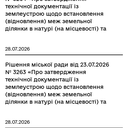
технічної документації із
землеустрою щодо встановлення
(відновлення) меж земельної
ділянки в натурі (на місцевості) та
безоплатну передачу у власність
земельної ділянки Трофімовій Надії
28.07.2026
Василівні»
Рішення міської ради від 23.07.2026
№ 3263 «Про затвердження
технічної документації із
землеустрою щодо встановлення
(відновлення) меж земельної
ділянки в натурі (на місцевості) та
безоплатну передачу у власність
земельної ділянки Брижаку Василю
28.07.2026
Івановичу»