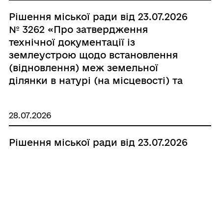
Рішення міської ради від 23.07.2026
№ 3262 «Про затвердження
технічної документації із
землеустрою щодо встановлення
(відновлення) меж земельної
ділянки в натурі (на місцевості) та
безоплатну передачу у власність
земельної ділянки Яворській Марії
28.07.2026
Михайлівні»
Рішення міської ради від 23.07.2026
№ 3261 «Про затвердження технічної
документації із землеустрою щодо
встановлення (відновлення) меж
земельної ділянки в натурі (на
місцевості) та безоплатну передачу
у власність земельної ділянки