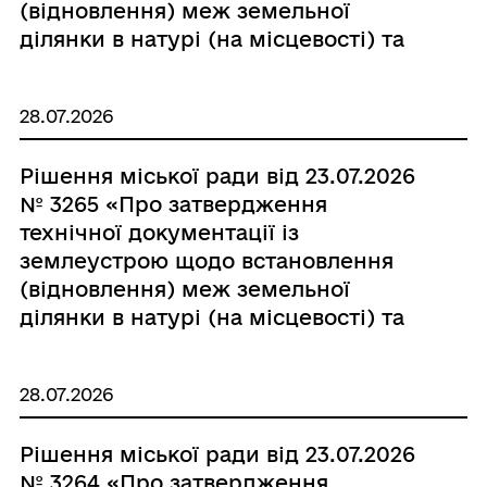
(відновлення) меж земельної
ділянки в натурі (на місцевості) та
безоплатну передачу у власність
земельної ділянки Петраш Тетяні
28.07.2026
Олексіївні»
Рішення міської ради від 23.07.2026
№ 3265 «Про затвердження
технічної документації із
землеустрою щодо встановлення
(відновлення) меж земельної
ділянки в натурі (на місцевості) та
безоплатну передачу у власність
земельної ділянки Павловій Галині
28.07.2026
Євдокимівні»
Рішення міської ради від 23.07.2026
№ 3264 «Про затвердження