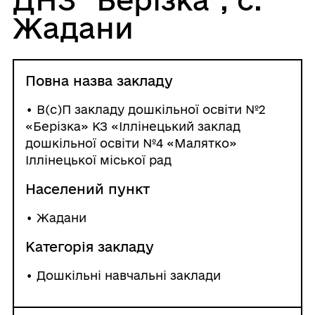
Жадани
Повна назва закладу
• В(с)П закладу дошкільної освіти №2
«Берізка» КЗ «Іллінецький заклад
дошкільної освіти №4 «Малятко»
Іллінецької міської рад
Населений пункт
•
Жадани
Категорія закладу
• Дошкільні навчальні заклади