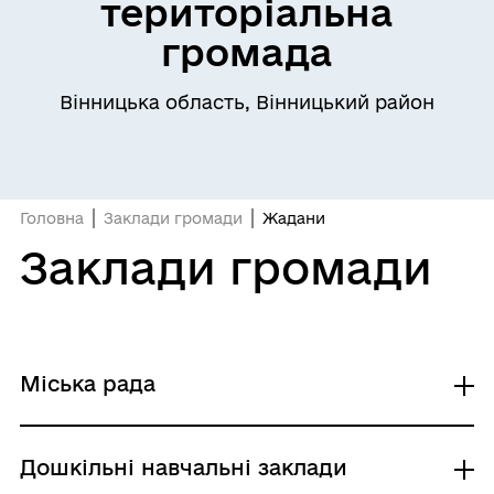
територіальна
громада
Вінницька область, Вінницький район
Головна
Заклади громади
Жадани
Заклади громади
Міська рада
Старостат с.Жадани
Дошкільні навчальні заклади