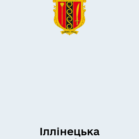
Іллінецька