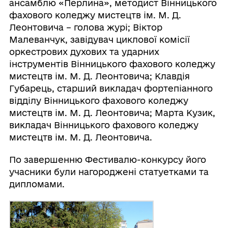
ансамблю «Перлина», методист Вінницького
фахового коледжу мистецтв ім. М. Д.
Леонтовича – голова журі; Віктор
Малеванчук, завідувач циклової комісії
оркестрових духових та ударних
інструментів Вінницького фахового коледжу
мистецтв ім. М. Д. Леонтовича; Клавдія
Губарець, старший викладач фортепіанного
відділу Вінницького фахового коледжу
мистецтв ім. М. Д. Леонтовича; Марта Кузик,
викладач Вінницького фахового коледжу
мистецтв ім. М. Д. Леонтовича.
По завершенню Фестивалю-конкурсу його
учасники були нагороджені статуетками та
дипломами.