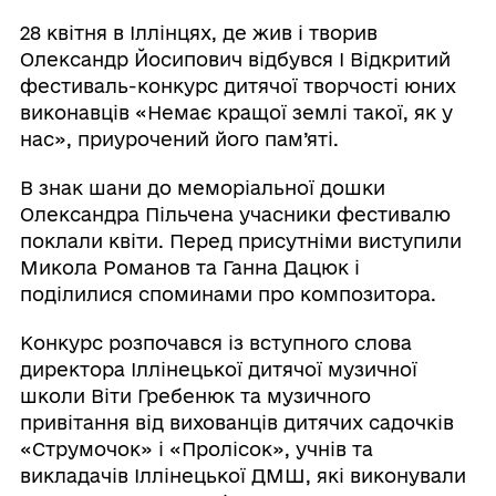
28 квітня в Іллінцях, де жив і творив
Олександр Йосипович відбувся І Відкритий
фестиваль-конкурс дитячої творчості юних
виконавців «Немає кращої землі такої, як у
нас», приурочений його пам’яті.
В знак шани до меморіальної дошки
Олександра Пільчена учасники фестивалю
поклали квіти. Перед присутніми виступили
Микола Романов та Ганна Дацюк і
поділилися споминами про композитора.
Конкурс розпочався із вступного слова
директора Іллінецької дитячої музичної
школи Віти Гребенюк та музичного
привітання від вихованців дитячих садочків
«Струмочок» і «Пролісок», учнів та
викладачів Іллінецької ДМШ, які виконували