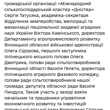
громадської організації «Міжнародний
сількогосподарський кластер «Дністер»
Сергія Татусяка, академіка-секретаря
Відділення землеробства, меліорації та
механізації Національної академії аграрних
наук України Віктора Камінського, директора
Департаменту агропромислового розвитку
Вінницької обласної військової адміністрації
Олега Сідорова, першого заступника
Іллінецького міського голови Олега
Дмитрика, голови ради сільгоспвиробників
Вінницької області Василя Гелети, директора
Іллінецького аграрного фахового коледжу,
голови ради сільгоспвиробників нашої
громади, депутата обласної ради Василя
Пиндуса. Також участь у заході взяли
начальник та працівники управління
економічного розвитку та інвестицій
Іллінецької міської ради Володимир Сліпчик,