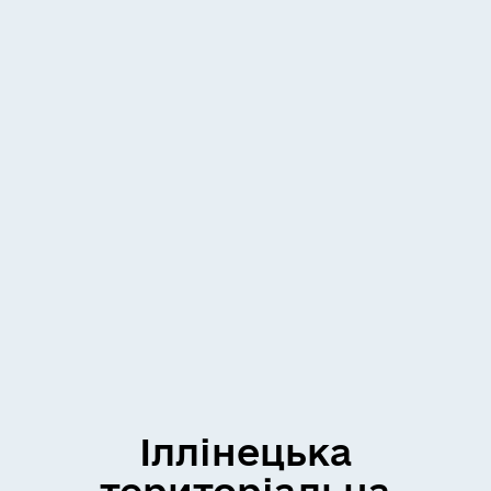
Іллінецька
територіальна