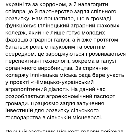
Україні та за кордоном, а й налагодити
співпрацю й партнерство задля спільного
розвитку. Нам пощастило, що в громаді
функціонує Іллінецький аграрний фахових
коледж, який не лише готує молодих
фахівців аграрної галузі, а й вже протягом
багатьох років є науковим та освітнім
осередком, де зароджуються і розвиваються
перспективні технології, зокрема в галузі
органічного виробництва. За сприяння
коледжу Іллінецька міська рада бере участь
у проєкті «Німецько-український
агрополітичний діалог». На даний час
розробляється агроекономічний паспорт
громади. Працюємо задля залучення
інвестицій для розвитку сільського
господарства в сільській місцевості.
Перший заступник міського голови побажав