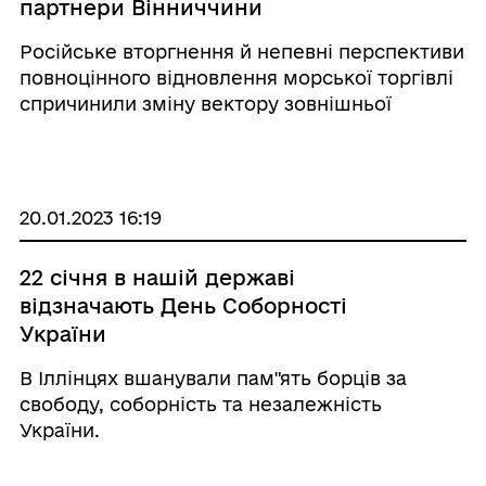
партнери Вінниччини
Російське вторгнення й непевні перспективи
повноцінного відновлення морської торгівлі
спричинили зміну вектору зовнішньої
торгівлі області. Найбільшим експортним
напрямком для вінницького бізнесу стали
країни ЄС.
20.01.2023 16:19
22 січня в нашій державі
відзначають День Соборності
України
В Іллінцях вшанували пам"ять борців за
свободу, соборність та незалежність
України.